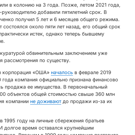
или в колонию на 3 года. Позже, летом 2021 года,
с-руководителю добавили пятилетний срок. В
ченко получил 5 лет и 6 месяцев общего режима.
т состоялся около пяти лет назад, его общий срок
рактически истек, однако теперь бывшему
е.
окуратурой обвинительным заключением уже
я рассмотрения по существу.
ая корпорация «ОША»
началось
в феврале 2019
20 года компания официально признана финансово
сь продажа ее имущества. В первоначальный
300 объектов общей стоимостью свыше 360 млн
ния компании
не доживают
до продажи из-за их
в 1995 году на личные сбережения братьев
И долгое время оставался крупнейшим