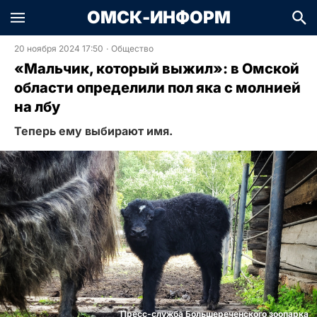
ОМСК-ИНФОРМ
20 ноября 2024 17:50
·
Общество
«Мальчик, который выжил»: в Омской
области определили пол яка с молнией
на лбу
Теперь ему выбирают имя.
Пресс-служба Большереченского зоопарка