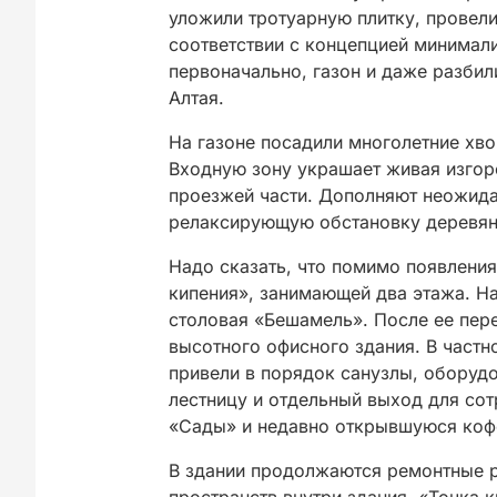
уложили тротуарную плитку, провел
соответствии с концепцией минимал
первоначально, газон и даже разбил
Алтая.
На газоне посадили многолетние хво
Входную зону украшает живая изгоро
проезжей части. Дополняют неожид
релаксирующую обстановку деревян
Надо сказать, что помимо появлени
кипения», занимающей два этажа. Н
столовая «Бешамель». После ее пер
высотного офисного здания. В частн
привели в порядок санузлы, оборуд
лестницу и отдельный выход для со
«Сады» и недавно открывшуюся коф
В здании продолжаются ремонтные р