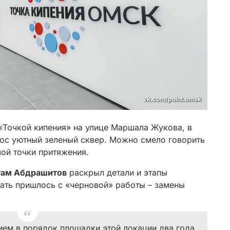
vk.com/point.omsk
Точкой кипения» на улице Маршала Жукова, в
ос уютный зеленый сквер. Можно смело говорить
ой точки притяжения.
там Абдрашитов
раскрыл детали и этапы
чать пришлось с «черновой» работы – замены
ием в порядок площадки этой локации два года