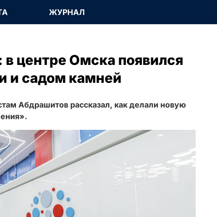
ТА
ЖУРНАЛ
: в центре Омска появился
и и садом камней
там Абдрашитов рассказал, как делали новую
пения».