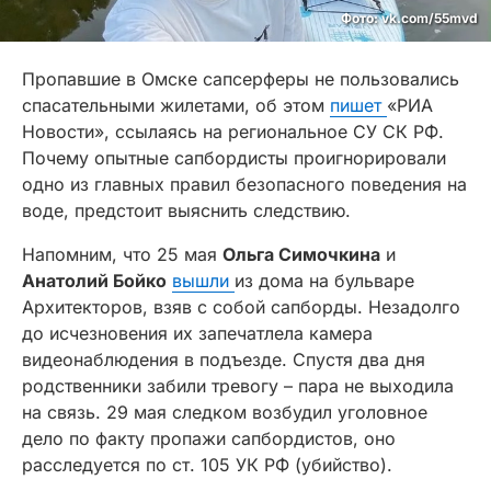
Фото: vk.com/55mvd
Пропавшие в Омске сапсерферы не пользовались
спасательными жилетами, об этом
пишет
«РИА
Новости», ссылаясь на региональное СУ СК РФ.
Почему опытные сапбордисты проигнорировали
одно из главных правил безопасного поведения на
воде, предстоит выяснить следствию.
Напомним, что 25 мая
Ольга Симочкина
и
Анатолий Бойко
вышли
из дома на бульваре
Архитекторов, взяв с собой сапборды. Незадолго
до исчезновения их запечатлела камера
видеонаблюдения в подъезде. Спустя два дня
родственники забили тревогу – пара не выходила
на связь. 29 мая следком возбудил уголовное
дело по факту пропажи сапбордистов, оно
расследуется по ст. 105 УК РФ (убийство).