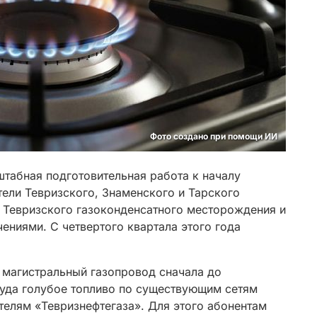
Фото создано при помощи ИИ
штабная подготовительная работа к началу
тели Тевризского, Знаменского и Тарского
с Тевризского газоконденсатного месторождения и
чениями. С четвертого квартала этого года
 магистральный газопровод сначала до
туда голубое топливо по существующим сетям
телям «Тевризнефтегаза». Для этого абонентам