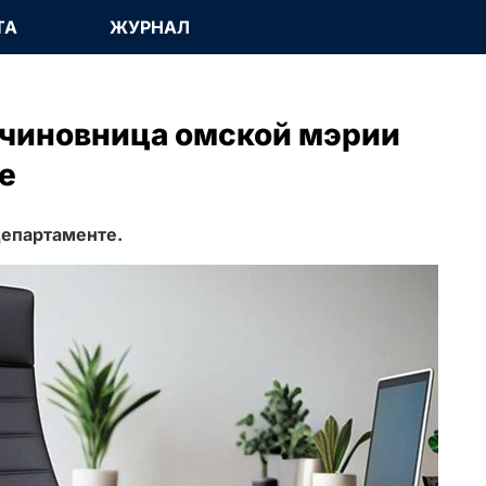
ТА
ЖУРНАЛ
 чиновница омской мэрии
е
департаменте.