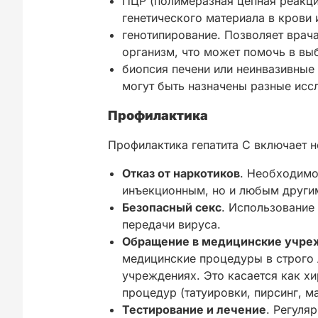
ПЦР (полимеразная цепная реакция
генетического материала в крови и
генотипирование. Позволяет врача
организм, что может помочь в вы
биопсия печени или неинвазивные
могут быть назначены разные иссл
Профилактика
Профилактика гепатита С включает 
Отказ от наркотиков
. Необходимо
инъекционным, но и любым други
Безопасный секс
. Использование
передачи вируса.
Обращение в медицинские учре
медицинские процедуры в строго
учреждениях. Это касается как хи
процедур (татуировки, пирсинг, м
Тестирование и лечение
. Регуля