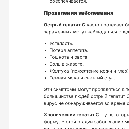
обеспечивается.
Проявления заболевания
Острый гепатит С
часто протекает б
зараженных могут наблюдаться сле
Усталость.
Потеря аппетита.
Тошнота и рвота.
Боль в животе.
Желтуха (пожелтение кожи и глаз)
Темная моча и светлый стул.
Эти симптомы могут проявляться в т
большинства людей острый гепатит С
вирус не обнаруживается во время о
Хронический гепатит С
– у некотор
форму. В этой стадии заболевание м
лет, при этом вирус постепенно раз