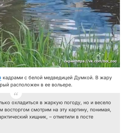
скрин https://vk.com/bol_zoo
я
кадрами с белой медведицей Думкой. В жару
орый расположен в ее вольере.
олько охладиться в жаркую погоду, но и весело
м восторгом смотрим на эту картину, понимая,
рктический хищник, – отметили в посте