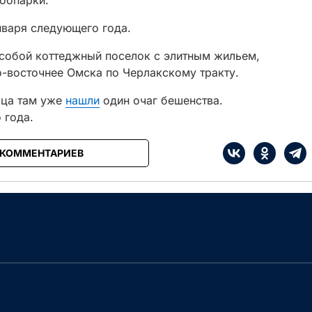
зоопарки.
нваря следующего года.
 собой коттеджный поселок с элитным жильем,
-восточнее Омска по Черлакскому тракту.
яца там уже
нашли
один очаг бешенства.
 года.
 КОММЕНТАРИЕВ
е
Сначала интересные