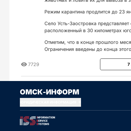
животных и ловить их для вывоза в 
Режим карантина продлится до 23 я
Село Усть-Заостровка представляет
расположенный в 30 километрах юго
Отметим, что в конце прошлого мес
Ограничения введены до конца этого
7729
7
Сначала новые
Сначала стары
ОМСК-ИНФОРМ
ЮРИДИЧЕСКАЯ ИНФОРМАЦИЯ