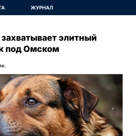
ТА
ЖУРНАЛ
 захватывает элитный
к под Омском
ле.