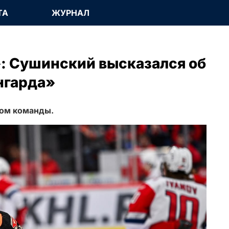
ТА
ЖУРНАЛ
: Сушинский высказался об
нгарда»
ром команды.