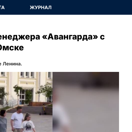
ТА
ЖУРНАЛ
енеджера «Авангарда» с
Омске
е Ленина.