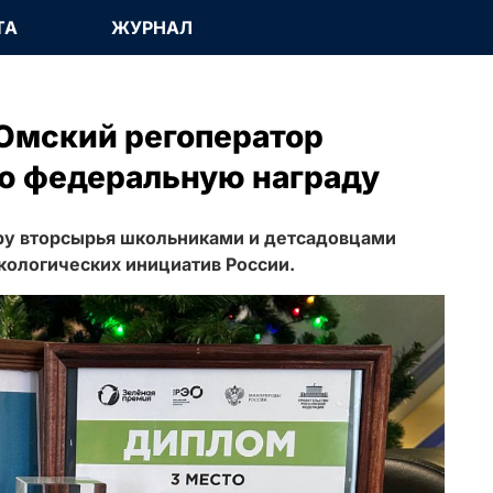
ТА
ЖУРНАЛ
Омский регоператор
ю федеральную награду
ру вторсырья школьниками и детсадовцами
кологических инициатив России.