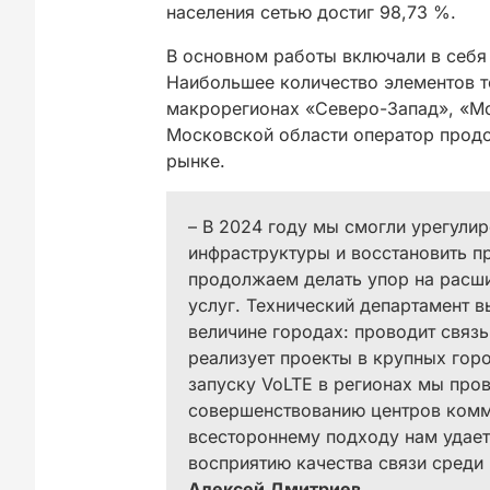
населения сетью достиг 98,73 %.
В основном работы включали в себя 
Наибольшее количество элементов т
макрорегионах «Северо-Запад», «Мо
Московской области оператор продо
рынке.
– В 2024 году мы смогли урегули
инфраструктуры и восстановить п
продолжаем делать упор на расши
услуг. Технический департамент 
величине городах: проводит связь
реализует проекты в крупных горо
запуску VoLTE в регионах мы про
совершенствованию центров комму
всестороннему подходу нам удает
восприятию качества связи среди 
Алексей Дмитриев
.