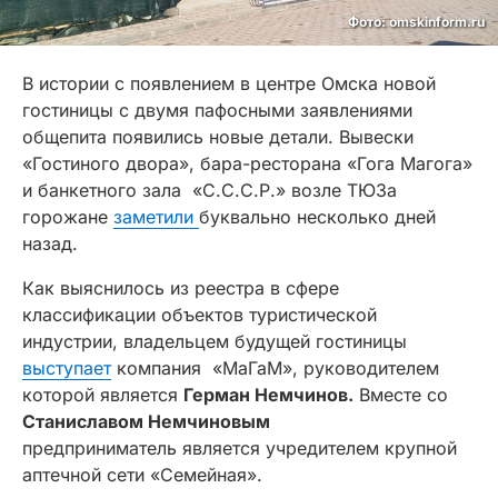
Фото: omskinform.ru
В истории с появлением в центре Омска новой
гостиницы с двумя пафосными заявлениями
общепита появились новые детали. Вывески
«Гостиного двора», бара-ресторана «Гога Магога»
и банкетного зала «С.С.С.Р.» возле ТЮЗа
горожане
заметили
буквально несколько дней
назад.
Как выяснилось из реестра в сфере
классификации объектов туристической
индустрии, владельцем будущей гостиницы
выступает
компания «МаГаМ», руководителем
которой является
Герман Немчинов.
Вместе со
Станиславом Немчиновым
предприниматель является учредителем крупной
аптечной сети «Семейная».