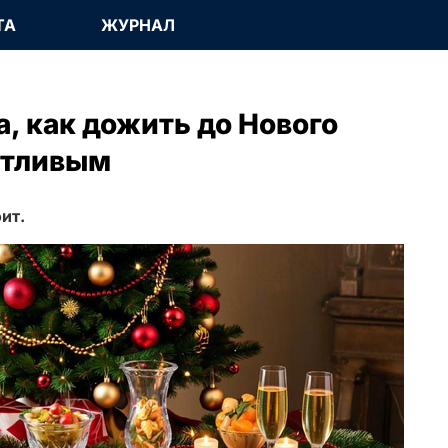
ТА
ЖУРНАЛ
, как дожить до Нового
астливым
ит.