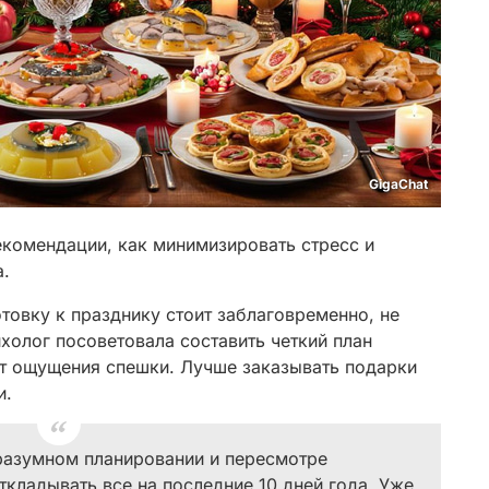
GigaChat
комендации, как минимизировать стресс и
а.
отовку к празднику стоит заблаговременно, не
холог посоветовала составить четкий план
от ощущения спешки. Лучше заказывать подарки
и.
 разумном планировании и пересмотре
откладывать все на последние 10 дней года. Уже