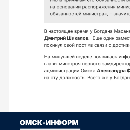
на основании распоряжения минис
обязанностей министра», – значитс
В настоящее время у Богдана Масана
Дмитрий Шикалов
. Еще один замес
покинул свой пост «в связи с дости
На минувшей неделе появилась инфо
главы минстроя первого замдиректо
администрации Омска
Александра 
на эту должность. Всего же у Богда
Сначала новые
Сначала стары
ОМСК-ИНФОРМ