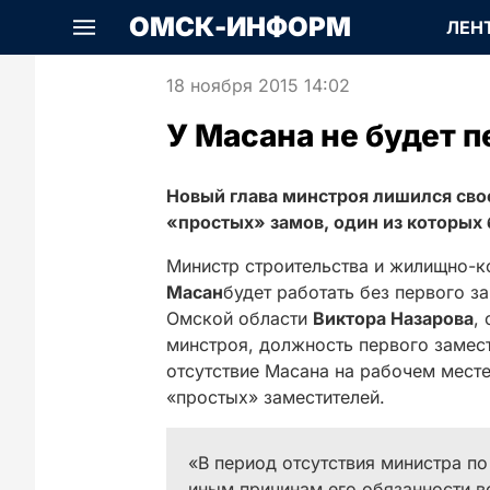
ОМСК-ИНФОРМ
ЛЕН
18 ноября 2015 14:02
У Масана не будет п
Новый глава минстроя лишился свое
«простых» замов, один из которых 
Министр строительства и жилищно-
Масан
будет работать без первого з
Омской области
Виктора Назарова
,
минстроя, должность первого замест
отсутствие Масана на рабочем месте
«простых» заместителей.
«В период отсутствия министра по
иным причинам его обязанности в