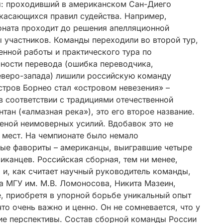
ы: проходивший в американском Сан-Диего
 касающихся правил судейства. Например,
оната проходит до решения апелляционной
участников. Команды переходили во второй тур,
менной работы и практического тура по
чности перевода (ошибка переводчика,
еверо-запада) лишили российскую команду
стров Борнео стал «островом невезения» –
 в соответствии с традициями отечественной
тан («алмазная река»), это его второе название.
 ценой неимоверных усилий. Вдобавок это не
 мест. На чемпионате было немало
ные фавориты – американцы, выигравшие четыре
иканцев. Российская сборная, тем ни менее,
и, как считает научный руководитель команды,
а МГУ им. М.В. Ломоносова, Никита Мазеин,
е, приобретя в упорной борьбе уникальный опыт
то очень важно и ценно. Он не сомневается, что у
ие перспективы. Состав сборной команды России