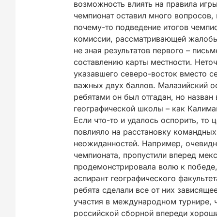
возможность влиять на правила игр
чемпионат оставил много вопросов,
почему-то подведение итогов чемпи
комиссии, рассматривающей жалобы 
не зная результатов первого – пись
составлению карты местности. Нето
указавшего северо-восток вместо с
важных двух баллов. Малазийский о
ребятами он был отгадан, но назван
географической школы – как Калиман
Если что-то и удалось оспорить, то
повлияло на расстановку командных
неожиданностей. Например, очевид
чемпионата, пропустили вперед мекс
продемонстрировала волю к победе, 
аспирант географического факультет
ребята сделали все от них зависяще
участия в международном турнире, ч
российской сборной впереди хорош