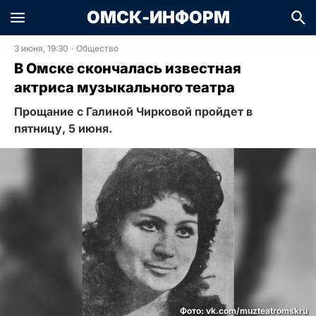
ОМСК-ИНФОРМ
3 июня, 19:30
·
Общество
В Омске скончалась известная
актриса музыкального театра
Прощание с Галиной Чирковой пройдет в
пятницу, 5 июня.
Фото: vk.com/muzteatromskru