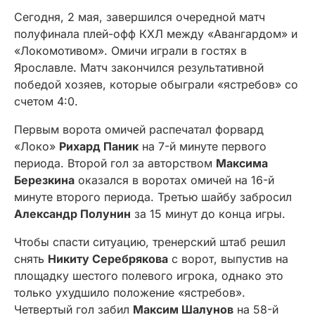
Сегодня, 2 мая, завершился очередной матч
полуфинала плей-офф КХЛ между «Авангардом» и
«Локомотивом». Омичи играли в гостях в
Ярославле. Матч закончился результативной
победой хозяев, которые обыграли «ястребов» со
счетом 4:0.
Первым ворота омичей распечатал форвард
«Локо»
Рихард Паник
на 7-й минуте первого
периода. Второй гол за авторством
Максима
Березкина
оказался в воротах омичей на 16-й
минуте второго периода. Третью шайбу забросил
Александр Полунин
за 15 минут до конца игры.
Чтобы спасти ситуацию, тренерский штаб решил
снять
Никиту Серебрякова
с ворот, выпустив на
площадку шестого полевого игрока, однако это
только ухудшило положение «ястребов».
Четвертый гол забил
Максим Шалунов
на 58-й