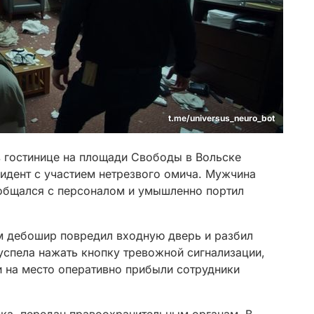
t.me/universus_neuro_bot
в гостинице на площади Свободы в Вольске
идент с участием нетрезвого омича. Мужчина
общался с персоналом и умышленно портил
м дебошир повредил входную дверь и разбил
успела нажать кнопку тревожной сигнализации,
и на место оперативно прибыли сотрудники