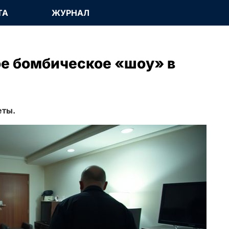
ТА
ЖУРНАЛ
е бомбическое «шоу» в
еты.