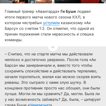
Главный тренер «Авангарда»
Ги Буше
подвел
итоги первого матча нового сезона КХЛ, в
котором «ястребы»
уступили
казанскому «Ак
Барсу» со счетом 1:2. Он отметил, что одной из
причин поражения стали нервозность и спешка
команды.
– Считаю, что на старте матча мы действовали
неплохо и достаточно уверенно. После гола «Ак
Барса» мы занервничали и, вместо того чтобы
сохранять спокойствие и действовать терпеливо,
начали торопиться, желая как можно скорее взять
реванш. Это сыграло с нами злую шутку. В
концовке противник просто нас обошел, они были
лучше. Могли ли мы сравнять? Да, могли. Была ли
у нас возможность забивать? Да, была, – цитирует
слова Буше «
Чемпионат
».