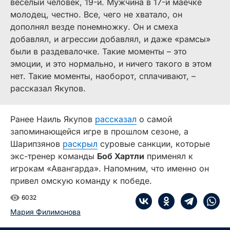
веселый человек, 19-й. Мужчина в 17-й маечке
молодец, честно. Все, чего не хватало, он
дополнял везде понемножку. Он и смеха
добавлял, и агрессии добавлял, и даже «рамсы»
были в раздевалочке. Такие моменты – это
эмоции, и это нормально, и ничего такого в этом
нет. Такие моменты, наоборот, сплачивают, –
рассказал Якупов.
Ранее Наиль Якупов
рассказал
о самой
запоминающейся игре в прошлом сезоне, а
Шарипзянов
раскрыл
суровые санкции, которые
экс-тренер команды
Боб Хартли
применял к
игрокам «Авангарда». Напомним, что именно он
привел омскую команду к победе.
6032
Мария Филимонова