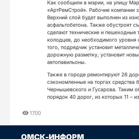
Как сообщили в мэрии, на улицу Ма
«АртРемСтрой». Рабочие компании з
Верхний слой будет выполнен из из
асфальтобетона. Также обустроят с
сделают технические и пешеходные 
колодцев, до необходимого уровня 
того, подрядчик установит металлич
дорожную разметку, установит новы
автопавильоны.
Также в городе ремонтируют 26 доро
сэкономленные на торгах средства 
Чернышевского и Гусарова. Таким об
порядок 40 дорог, из которых 11 – и
1700
Сначала новые
Сначала стары
ОМСК-ИНФОРМ