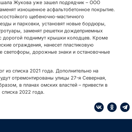
ршала Жукова уже зашел подрядчик – ООО
аменят изношенное асфальтобетонное покрытие.
носостойкого щебеночно-мастичного
ъезды и парковки, установят новые бордюры,
тротуары, заменят решетки дождеприемных
с дорогой поднимут крышки колодцев. Кроме
еские ограждения, нанесет пластиковую
е светофоры, дорожные знаки и остановочные
г из списка 2021 года. Дополнительно на
будут отремонтированы улицы 27-я Северная,
разом, в планах омских властей – привести в
з списка 2022 года.
е
Сначала интересные