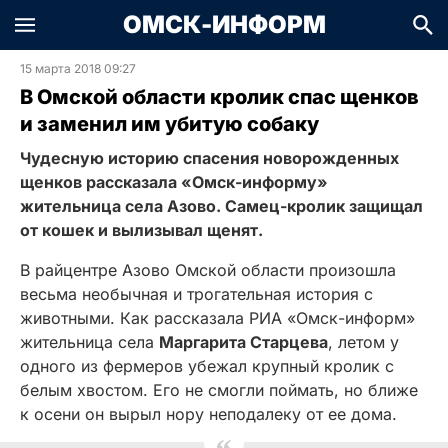
ОМСК-ИНФОРМ
15 марта 2018 09:27
В Омской области кролик спас щенков
и заменил им убитую собаку
Чудесную историю спасения новорожденных
щенков рассказала «Омск-информу»
жительница села Азово. Самец-кролик защищал
от кошек и вылизывал щенят.
В райцентре Азово Омской области произошла
весьма необычная и трогательная история с
животными. Как рассказала РИА «Омск-информ»
жительница села
Маргарита Старцева
, летом у
одного из фермеров убежал крупный кролик с
белым хвостом. Его не смогли поймать, но ближе
к осени он вырыл нору неподалеку от ее дома.