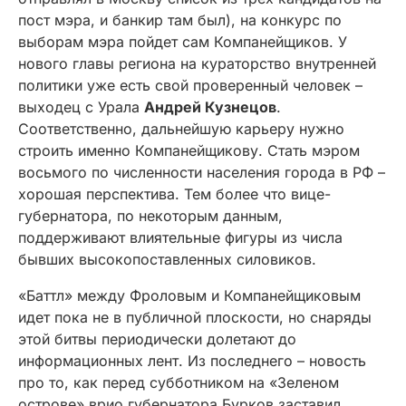
пост мэра, и банкир там был), на конкурс по
выборам мэра пойдет сам Компанейщиков. У
нового главы региона на кураторство внутренней
политики уже есть свой проверенный человек –
выходец с Урала
Андрей Кузнецов
.
Соответственно, дальнейшую карьеру нужно
строить именно Компанейщикову. Стать мэром
восьмого по численности населения города в РФ –
хорошая перспектива. Тем более что вице-
губернатора, по некоторым данным,
поддерживают влиятельные фигуры из числа
бывших высокопоставленных силовиков.
«Баттл» между Фроловым и Компанейщиковым
идет пока не в публичной плоскости, но снаряды
этой битвы периодически долетают до
информационных лент. Из последнего – новость
про то, как перед субботником на «Зеленом
острове» врио губернатора Бурков заставил